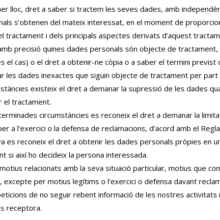
er lloc, dret a saber si tractem les seves dades, amb independènci
nals s’obtenen del mateix interessat, en el moment de proporcionar
el tractament i dels principals aspectes derivats d’aquest tractam
 amb precisió quines dades personals són objecte de tractament, qui
s el cas) o el dret a obtenir-ne còpia o a saber el termini previst
icar les dades inexactes que siguin objecte de tractament per part
àncies existeix el dret a demanar la supressió de les dades quan
ar el tractament.
terminades circumstàncies es reconeix el dret a demanar la limita
er a l’exercici o la defensa de reclamacions, d’acord amb el Reg
tiva es reconeix el dret a obtenir les dades personals pròpies en u
 si així ho decideix la persona interessada.
motius relacionats amb la seva situació particular, motius que c
, excepte per motius legítims o l’exercici o defensa davant recla
ticions de no seguir rebent informació de les nostres activitat
s receptora.