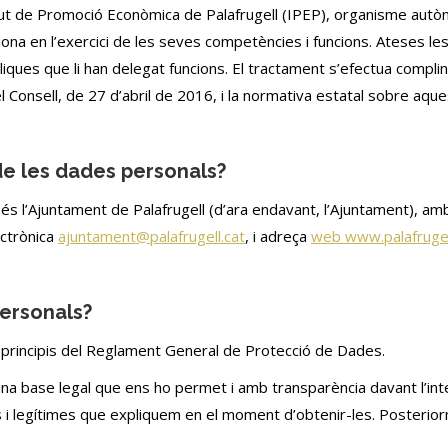
itut de Promoció Econòmica de Palafrugell (IPEP), organisme autòn
ona en l’exercici de les seves competències i funcions. Ateses les
bliques que li han delegat funcions. El tractament s’efectua comp
onsell, de 27 d’abril de 2016, i la normativa estatal sobre aque
de les dades personals?
s l’Ajuntament de Palafrugell (d’ara endavant, l’Ajuntament), amb
ectrònica
ajuntament@palafrugell.cat
, i adreça
web www.palafrugell
personals?
principis del Reglament General de Protecció de Dades.
una base legal que ens ho permet i amb transparència davant l’int
ites i legítimes que expliquem en el moment d’obtenir-les. Poster