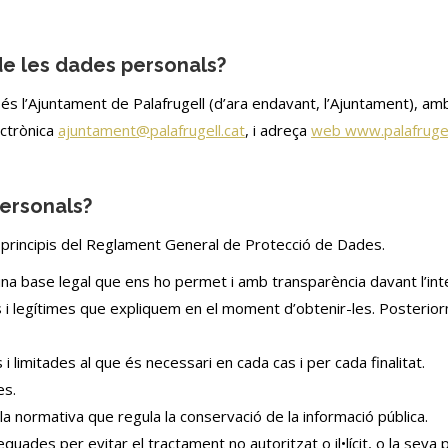
de les dades personals?
s l’Ajuntament de Palafrugell (d’ara endavant, l’Ajuntament), amb
ectrònica
ajuntament@palafrugell.cat
, i adreça
web www.palafrugell
personals?
principis del Reglament General de Protecció de Dades.
una base legal que ens ho permet i amb transparència davant l’int
ites i legítimes que expliquem en el moment d’obtenir-les. Poster
limitades al que és necessari en cada cas i per cada finalitat.
es.
a normativa que regula la conservació de la informació pública.
uades per evitar el tractament no autoritzat o il•lícit, o la seva 