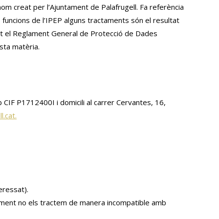
om creat per l’Ajuntament de Palafrugell. Fa referència
 funcions de l’IPEP alguns tractaments són el resultat
lint el Reglament General de Protecció de Dades
sta matèria.
 CIF P1712400I i domicili al carrer Cervantes, 16,
.cat.
eressat).
iorment no els tractem de manera incompatible amb