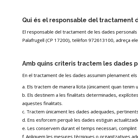
Qui és el responsable del tractament 
El responsable del tractament de les dades personals é
Palafrugell (CP 17200), telèfon 972613100, adreça el
Amb quins criteris tractem les dades 
En el tractament de les dades assumim plenament els 
a. Els tractem de manera lícita (únicament quan tenim 
b. Els destinem a les finalitats determinades, explíc
aquestes finalitats.
c. Tractem únicament les dades adequades, pertinents i 
d. Ens esforcem perquè les dades estiguin actualitzad
e. Les conservem durant el temps necessari, complint l
f. Apliquem les mesures tècniques o organitzatives adeq