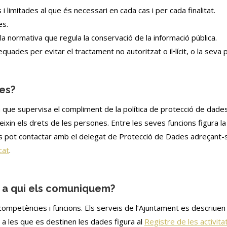
limitades al que és necessari en cada cas i per cada finalitat.
es.
a normativa que regula la conservació de la informació pública.
uades per evitar el tractament no autoritzat o il•lícit, o la seva 
des?
que supervisa el compliment de la política de protecció de dades 
xin els drets de les persones. Entre les seves funcions figura l
s pot contactar amb el delegat de Protecció de Dades adreçant-se 
cat
.
i a qui els comuniquem?
ompetències i funcions. Els serveis de l’Ajuntament es descriuen 
s a les que es destinen les dades figura al
Registre de les activit