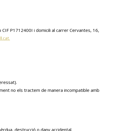
 CIF P1712400I i domicili al carrer Cervantes, 16,
.cat.
eressat).
iorment no els tractem de manera incompatible amb
pèrdua, destrucció o dany accidental.