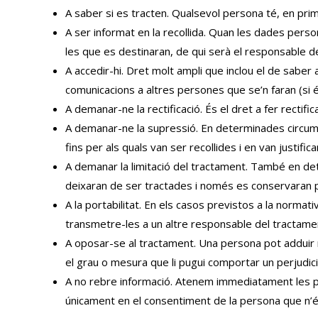
A saber si es tracten. Qualsevol persona té, en prim
A ser informat en la recollida. Quan les dades perso
les que es destinaran, de qui serà el responsable d
A accedir-hi. Dret molt ampli que inclou el de saber
comunicacions a altres persones que se’n faran (si é
A demanar-ne la rectificació. És el dret a fer rectif
A demanar-ne la supressió. En determinades circumst
fins per als quals van ser recollides i en van justific
A demanar la limitació del tractament. També en de
deixaran de ser tractades i només es conservaran p
A la portabilitat. En els casos previstos a la norma
transmetre-les a un altre responsable del tractament
A oposar-se al tractament. Una persona pot adduir 
el grau o mesura que li pugui comportar un perjudici
A no rebre informació. Atenem immediatament les pe
únicament en el consentiment de la persona que n’é