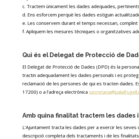
c. Tractem únicament les dades adequades, pertinents i 
d. Ens esforcem perquè les dades estiguin actualitzad
e. Les conservem durant el temps necessari, complint l
f. Apliquem les mesures tècniques o organitzatives adeq
Qui és el Delegat de Protecció de Da
El Delegat de Protecció de Dades (DPD) és la persona 
tractin adequadament les dades personals i es protegei
reclamació de les persones de qui es tracten dades. E
17200) o a l’adreça electrònica
secretaria@palafrugell.
Amb quina finalitat tractem les dades 
L’Ajuntament tracta les dades per a exercir les seves c
descripció completa dels tractaments i de les finalitat