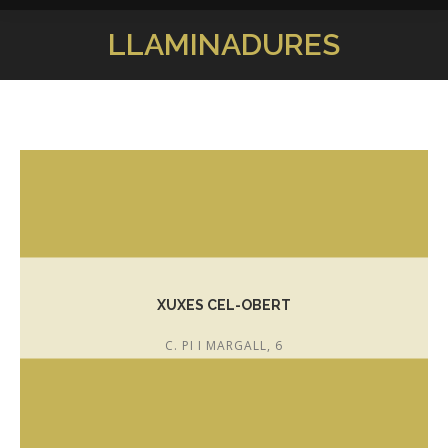
LLAMINADURES
You are here:
XUXES CEL-OBERT
C. PI I MARGALL, 6