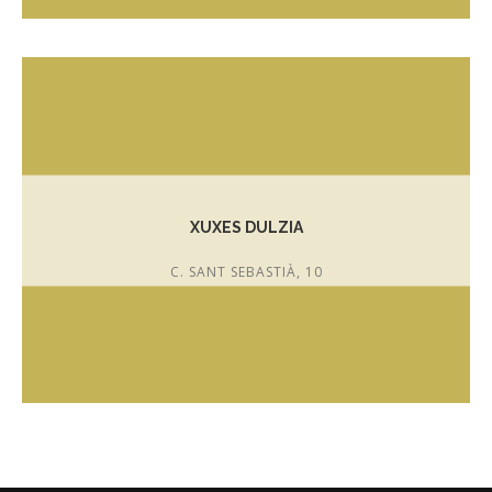
T. 972 610 284
xevist@gmail.com
XUXES DULZIA
C. SANT SEBASTIÀ, 10
T. 872 988 154
www.dulzia.es