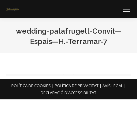
wedding-palafrugell-Convit—
Espais—H.-Terramar-7
You are here:
POLÍTICA DE COOKIES
|
POLÍTICA DE PRIVACITAT
|
AVÍS LEGAL
|
DECLARACIÓ D'ACCESSIBILITAT