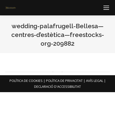
wedding-palafrugell-Bellesa—
centres-d’estètica—freestocks-
org-209882
You are here:
POLÍTICA DE COOKIES
|
POLÍTICA DE PRIVACITAT
|
AVÍS LEGAL
|
DECLARACIÓ D'ACCESSIBILITAT