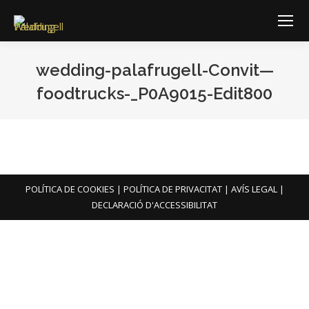
wedding-palafrugell-Convit—
foodtrucks-_P0A9015-Edit800
You are here:
POLÍTICA DE COOKIES
|
POLÍTICA DE PRIVACITAT
|
AVÍS LEGAL
|
DECLARACIÓ D'ACCESSIBILITAT