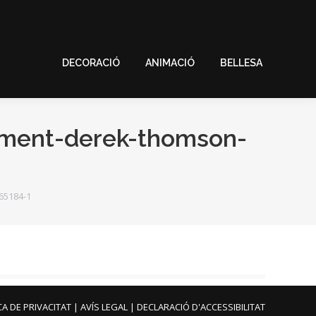
DECORACIÓ
ANIMACIÓ
BELLESA
DECORACIÓ
ANIMACIÓ
BELLESA
ament-derek-thomson-
65184-1
CA DE PRIVACITAT
|
AVÍS LEGAL
|
DECLARACIÓ D'ACCESSIBILITAT