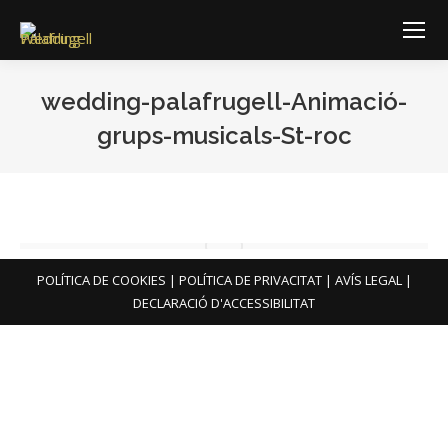
wedding-palafrugell-Animació-
grups-musicals-St-roc
You are here:
POLÍTICA DE COOKIES
|
POLÍTICA DE PRIVACITAT
|
AVÍS LEGAL
|
DECLARACIÓ D'ACCESSIBILITAT